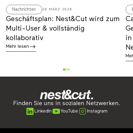
Nachrichten
26 MÄRZ 2026
Geschäftsplan: Nest&Cut wird zum
Ca
Multi-User & vollständig
Ge
kollaborativ
in
N
Mehr lesen
Meh
Finden Sie uns in sozialen Netzwerken.
LinkedIn
YouTube
Instagram