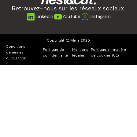
Retrouvez-nous sur les réseaux sociaux.
LinkedIn
YouTube
Instagram
Copyright @ Alma 2026
Conditions
Politique de
Mentions
Politique en matière
générales
confidentialité
légales
de cookies (UE)
d’utilisation