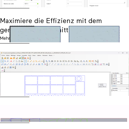
Mehr lesen
Maximiere die Effizienz mit dem
gemeinsamen Schnitt in Nest&Cut
Mehr lesen
CAM DXF für die Metallbearbeitung: Eine
Verschachtelung im DXF-Format
exportieren mit allen benötigten CAM-
Funktionen
Mehr lesen
Drahtschneiden in Nest&Cut
Mehr lesen