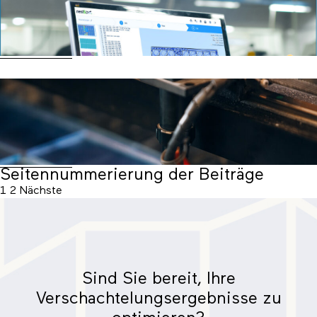
Nest&Cut für alle zugänglich mit einem
eigenen Plan.
Mehr lesen
Das Nest&Cut Versprechen: Sparen Sie
Zeit und Material durch eine einfache
und automatisierte Web-App.
Mehr lesen
Seitennummerierung der Beiträge
1
2
Nächste
Sind Sie bereit, Ihre
Verschachtelungsergebnisse zu