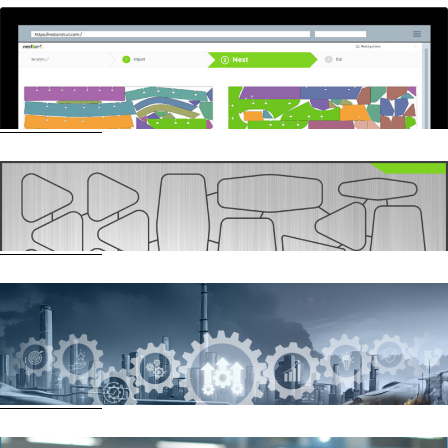
Warum sollten Sie sich für SaaS &Cloud-
Software zum Schachteln und
Schneiden entscheiden?
Mehr lesen
Brücken und Mikrofugen in der
Metallzerspanung
Mehr lesen
Nest&Cut oder wie man eine
hochwertige 2D-Schachtel- und
Schneide-Webanwendung entwickelt
Mehr lesen