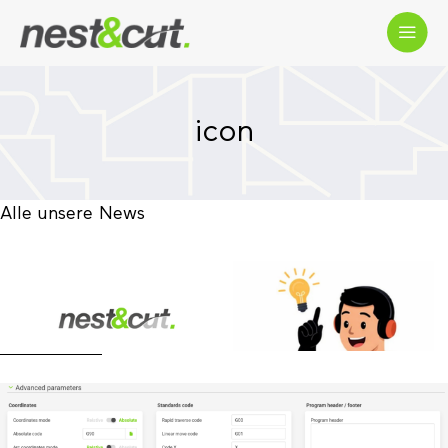
icon
Alle unsere News
Geschäftsplan: Nest&Cut wird zum
Multi-User & vollständig kollaborativ
Mehr lesen
Exportieren Sie einen perfekt auf Ihre
Maschine angepassten G-Code