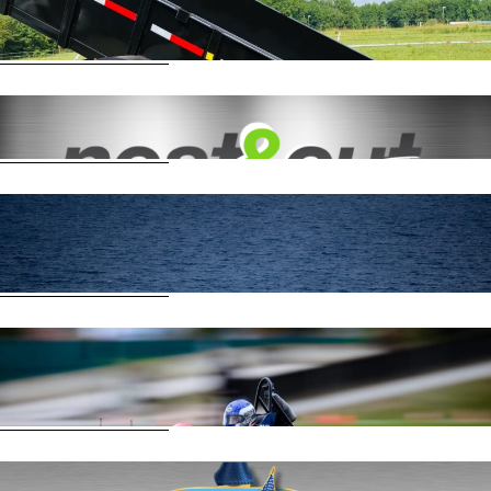
Nest&Cut alla B&A Trailers
Per saperne di più
Collaborazione tra Stopp e Nest&Cut
Per saperne di più
Come Nest&Cut facilita la costruzione di
yacht in alluminio
Per saperne di più
Come Nest&Cut ottimizza le auto da
corsa
Per saperne di più
Sinergia di successo tra Beacon Design