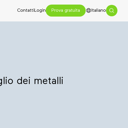
Contatti
Login
Italiano
Prova gratuita
lio dei metalli